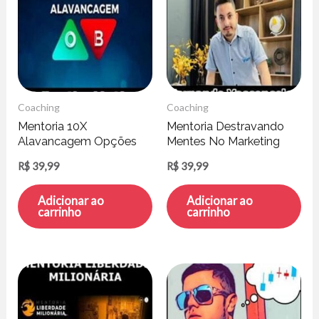
Coaching
Coaching
Mentoria 10X
Mentoria Destravando
Alavancagem Opções
Mentes No Marketing
Binárias – Patrick Ferreira
Digital – Fernando
R$
39,99
R$
39,99
Vasconcelos
Adicionar ao
Adicionar ao
carrinho
carrinho