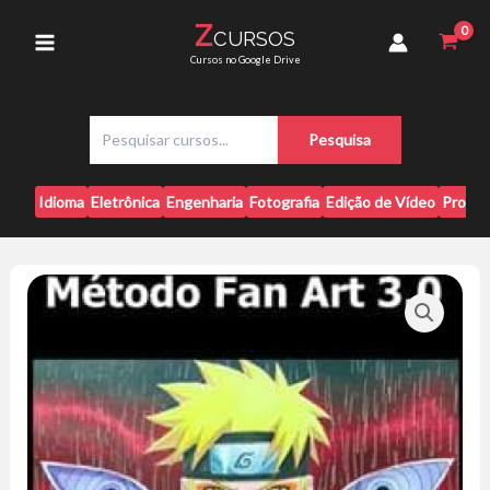
Ir
3.0
Z
CURSOS
para
-
Main
Cursos no Google Drive
Mayara
o
Rodrigues
conteúdo
Menu
quantidade
P
Pesquisa
e
s
q
Idioma
Eletrônica
Engenharia
Fotografia
Edição de Vídeo
Progr
u
i
s
a
r