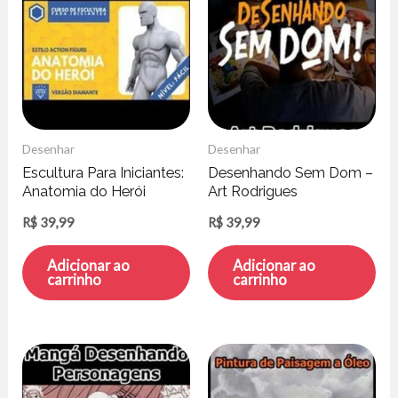
Desenhar
Desenhar
Escultura Para Iniciantes:
Desenhando Sem Dom –
Anatomia do Herói
Art Rodrigues
Versão Diamante –
R$
39,99
R$
39,99
Claytrix
Adicionar ao
Adicionar ao
carrinho
carrinho