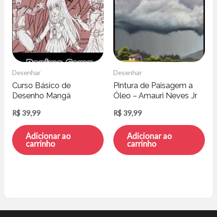
Desenhar
Desenhar
Curso Básico de
Pintura de Paisagem a
Desenho Mangá
Óleo – Amauri Neves Jr
Desenhando
R$
39,99
R$
39,99
Personagens – Ranima
Comp
Adicionar ao
Adicionar ao
carrinho
carrinho