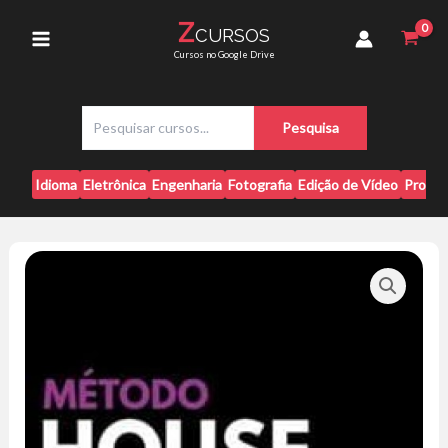
Ir
Lucrativo
Z
CURSOS
para
-
Main
Cursos no Google Drive
Carlos
o
Beil
conteúdo
Menu
quantidade
P
Pesquisa
e
s
q
Idioma
Eletrônica
Engenharia
Fotografia
Edição de Vídeo
Progr
u
i
s
a
r