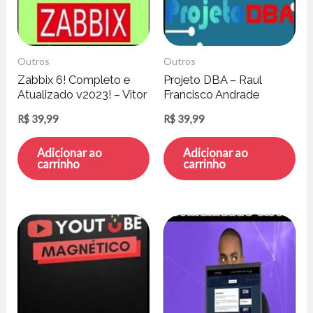
Outros
Outros
Zabbix 6! Completo e
Projeto DBA – Raul
Atualizado v2023! – Vitor
Francisco Andrade
Mazuco
R$
39,99
R$
39,99
Adicionar ao
Adicionar ao
carrinho
carrinho