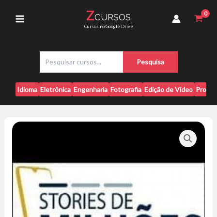
Ir
Milhões
Z
CURSOS
para
-
Main
Cursos no Google Drive
Valeska
o
Bruzzi
conteúdo
Menu
quantidade
P
Pesquisa
e
s
q
Idioma
Eletrônica
Engenharia
Fotografia
Edição de Vídeo
Progr
u
i
s
a
r