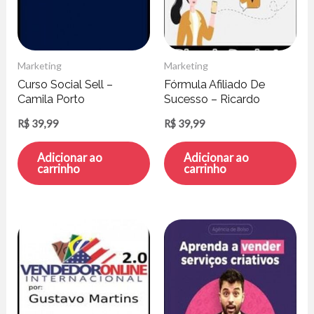
Marketing
Marketing
Curso Social Sell –
Fórmula Afiliado De
Camila Porto
Sucesso – Ricardo
Donizete
R$
39,99
R$
39,99
Adicionar ao
Adicionar ao
carrinho
carrinho