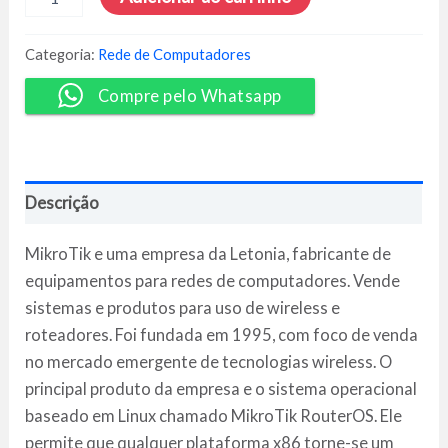
do
Básico
ao
Categoria:
Rede de Computadores
Avançado
2023
Compre pelo Whatsapp
-
Vitor
Mazuco
quantidade
Descrição
MikroTik e uma empresa da Letonia, fabricante de
equipamentos para redes de computadores. Vende
sistemas e produtos para uso de wireless e
roteadores. Foi fundada em 1995, com foco de venda
no mercado emergente de tecnologias wireless. O
principal produto da empresa e o sistema operacional
baseado em Linux chamado MikroTik RouterOS. Ele
permite que qualquer plataforma x86 torne-se um