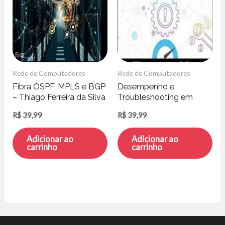
Rede de Computadores
Rede de Computadores
Fibra OSPF, MPLS e BGP
Desempenho e
– Thiago Ferreira da Silva
Troubleshooting em
Redes de Computadores
R$
39,99
R$
39,99
– Guilherme Rodrigues
Adicionar ao
Adicionar ao
carrinho
carrinho