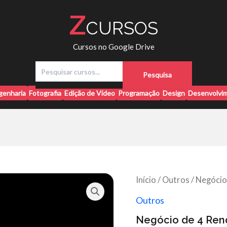
Z
CURSOS
Cursos no Google Drive
P
Pesquisa
e
s
genharia
Fotografia
Edição de Vídeo
Programação
Design
Desenvolvim
q
u
i
s
a
r
Início
/
Outros
/ Negócio
Outros
Negócio de 4 Rend