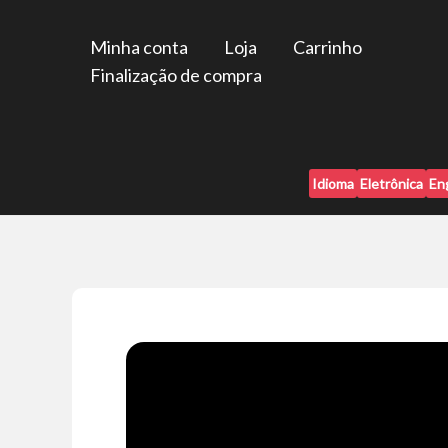
Ir
para
Minha conta
Loja
Carrinho
o
Finalização de compra
conteúdo
Idioma
Eletrônica
En