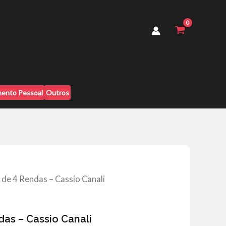
Rendas
-
Cassio
Canali
quantidade
ento Pessoal
Outros
 de 4 Rendas – Cassio Canali
as – Cassio Canali