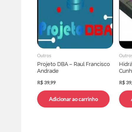
Outros
Outro
Projeto DBA – Raul Francisco
Hidrá
Andrade
Cunh
R$
39,99
R$
39
Adicionar ao carrinho