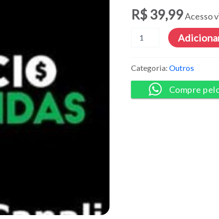
R$
39,99
Acesso v
Negócio
Adicionar
de
4
Rendas
Categoria:
Outros
-
Cassio
Compre pel
Canali
quantidade