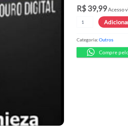
R$
39,99
Acesso v
Nicho
Adicionar
Adulto
-
Vitor
Categoria:
Outros
Chieza
quantidade
Compre pel