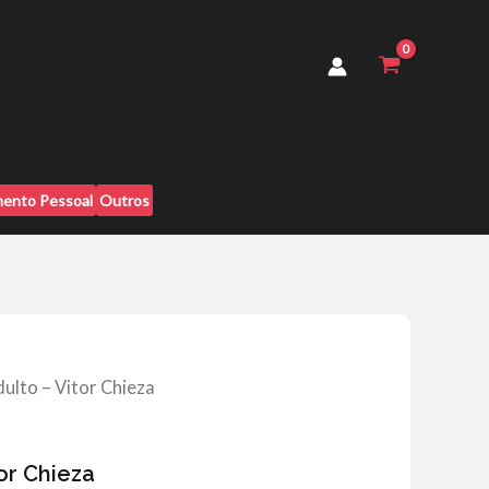
Vitor
Chieza
quantidade
ento Pessoal
Outros
dulto – Vitor Chieza
or Chieza