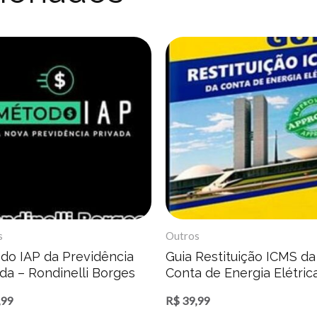
s
Outros
do IAP da Previdência
Guia Restituição ICMS da
da – Rondinelli Borges
Conta de Energia Elétric
Henrique Peratto
,99
R$
39,99