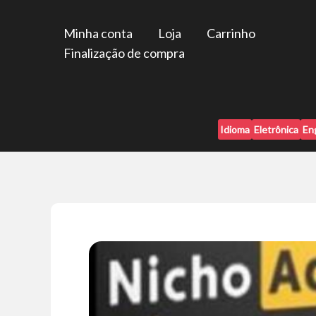
Ir
para
Minha conta
Loja
Carrinho
o
Finalização de compra
conteúdo
Idioma
Eletrônica
En