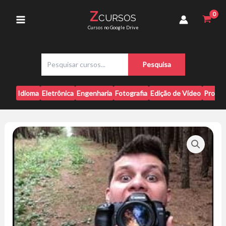
Ir
Flash
Z
CURSOS
para
-
Main
Cursos no Google Drive
Yhuri
o
Ramos
conteúdo
Menu
quantidade
P
Pesquisa
e
s
q
Idioma
Eletrônica
Engenharia
Fotografia
Edição de Vídeo
Progr
u
i
s
a
r