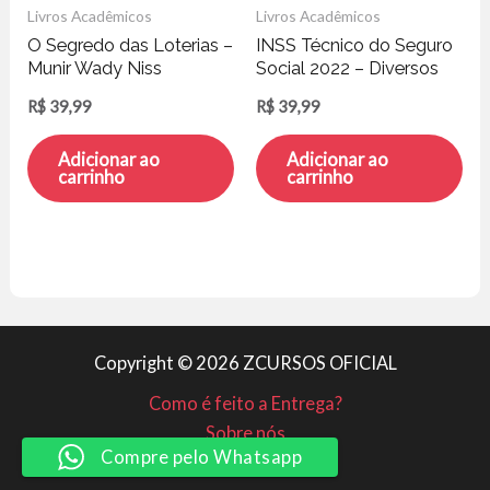
Livros Acadêmicos
Livros Acadêmicos
O Segredo das Loterias –
INSS Técnico do Seguro
Munir Wady Niss
Social 2022 – Diversos
Autores
R$
39,99
R$
39,99
Adicionar ao
Adicionar ao
carrinho
carrinho
Copyright © 2026 ZCURSOS OFICIAL
Como é feito a Entrega?
Sobre nós
Compre pelo Whatsapp
Minha conta