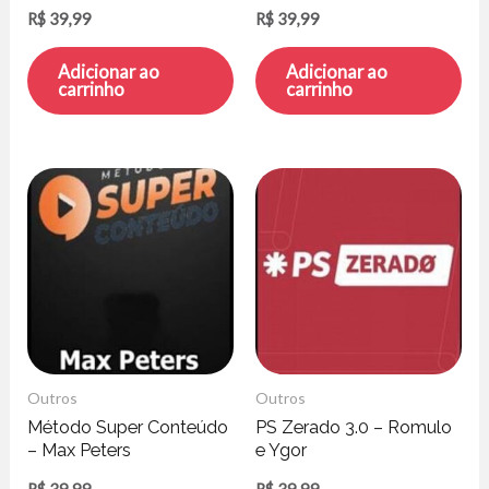
Reis Silva
R$
39,99
R$
39,99
Adicionar ao
Adicionar ao
carrinho
carrinho
Outros
Outros
Método Super Conteúdo
PS Zerado 3.0 – Romulo
– Max Peters
e Ygor
R$
39,99
R$
39,99