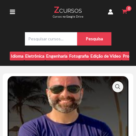
Ir
-
Z
CURSOS
para
Heron
Main
Cursos no Google Drive
Felipe
o
Pinto
conteúdo
Menu
quantidade
P
Pesquisa
e
s
q
Idioma
Eletrônica
Engenharia
Fotografia
Edição de Vídeo
Progr
u
i
s
a
r