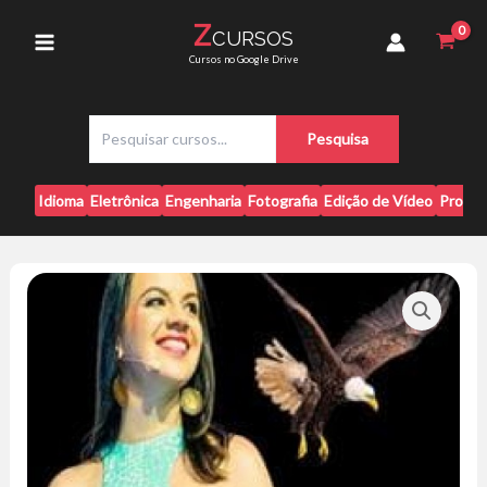
Ir
-
Z
CURSOS
para
Tatiana
Main
Cursos no Google Drive
Gebrael
o
quantidade
conteúdo
Menu
P
Pesquisa
e
s
q
Idioma
Eletrônica
Engenharia
Fotografia
Edição de Vídeo
Progr
u
i
s
a
r