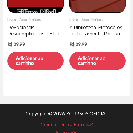
Livros Acadêmicos
Livros Acadêmicos
Devocionais
A Biblioteca: Protocolos
Descomplicadas – Filipe
de Tratamento Para um
Niel
Terapeuta – Camila
R$
39,99
R$
39,99
Kurdian
Adicionar ao
Adicionar ao
carrinho
carrinho
Copyright © 2026 ZCURSOS OFICIAL
Como é feito a Entrega?
Sobre nós