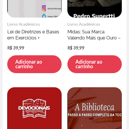
Livros Acadêmicos
Livros Acadêmicos
Lei de Diretrizes e Bases
Midas: Sua Marca
em Exercícios +
Valendo Mais que Ouro –
Planejamentos na
Pedro Supertti
R$
39,99
R$
39,99
Educação – Fabiana
Lagar
Adicionar ao
Adicionar ao
carrinho
carrinho