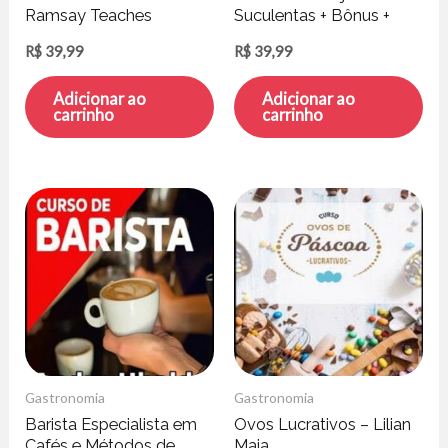
Ramsay Teaches
Suculentas + Bônus +
Cooking 1
Jogo da Suculenta –
R$
39,99
R$
39,99
Carol Costa
Adicionar ao
Adicionar ao
carrinho
carrinho
Gastronomia
Gastronomia
Barista Especialista em
Ovos Lucrativos – Lilian
Cafés e Métodos de
Maia