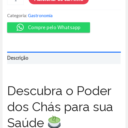
Segredos
dos
Chás:
Categoria:
Gastronomia
Potencializando
Sua
Compre pelo Whatsapp
Saúde!
-
Afonso
Lopes
quantidade
Descrição
Descubra o Poder
dos Chás para sua
Saúde