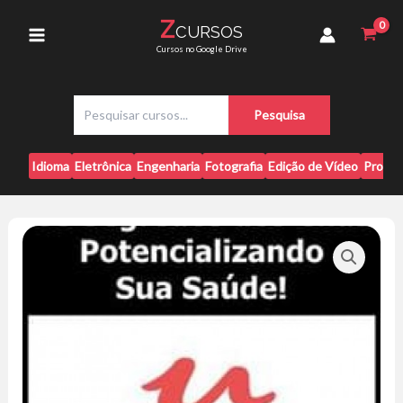
Ir
Chás:
Z
CURSOS
para
Potencializando
Main
Cursos no Google Drive
Sua
o
Saúde!
conteúdo
Menu
-
P
Afonso
Pesquisa
e
Lopes
s
quantidade
q
Idioma
Eletrônica
Engenharia
Fotografia
Edição de Vídeo
Progr
u
i
s
a
r