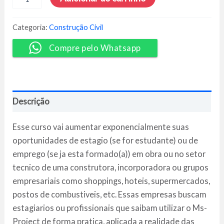
de
Obras
com
Categoria:
Construção Civil
Ms
PROJECT
Compre pelo Whatsapp
-
Alex
Amarante
quantidade
Descrição
Esse curso vai aumentar exponencialmente suas
oportunidades de estagio (se for estudante) ou de
emprego (se ja esta formado(a)) em obra ou no setor
tecnico de uma construtora, incorporadora ou grupos
empresariais como shoppings, hoteis, supermercados,
postos de combustiveis, etc. Essas empresas buscam
estagiarios ou profissionais que saibam utilizar o Ms-
Project de forma pratica, aplicada a realidade das