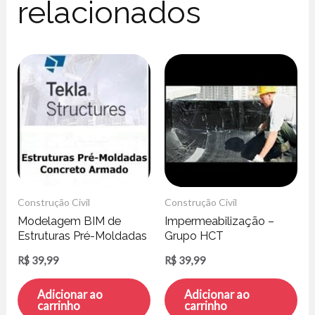
relacionados
Construção Civil
Construção Civil
Modelagem BIM de
Impermeabilização –
Estruturas Pré-Moldadas
Grupo HCT
de Concreto Armado –
R$
39,99
R$
39,99
Tekla Structures
Adicionar ao
Adicionar ao
carrinho
carrinho