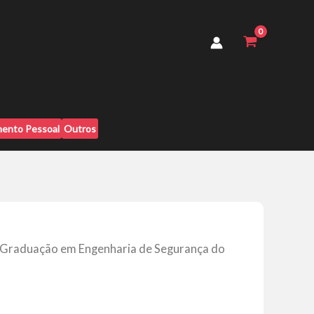
Engenharia
de
Segurança
do
Trabalho
-
Descomplica
quantidade
ento Pessoal
Outros
 Graduação em Engenharia de Segurança do