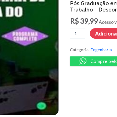
Pós Graduação em
Trabalho – Desco
R$
39,99
Acesso v
Pós
Adicionar
Graduação
em
Engenharia
Categoria:
Engenharia
de
Segurança
Compre pel
do
Trabalho
-
Descomplica
quantidade