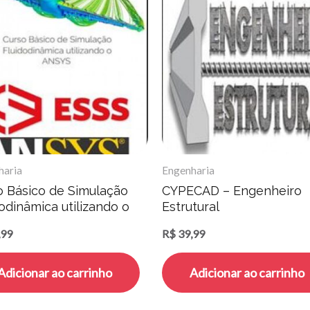
haria
Engenharia
o Básico de Simulação
CYPECAD – Engenheiro
odinâmica utilizando o
Estrutural
S – ESSS
,99
R$
39,99
Adicionar ao carrinho
Adicionar ao carrinho