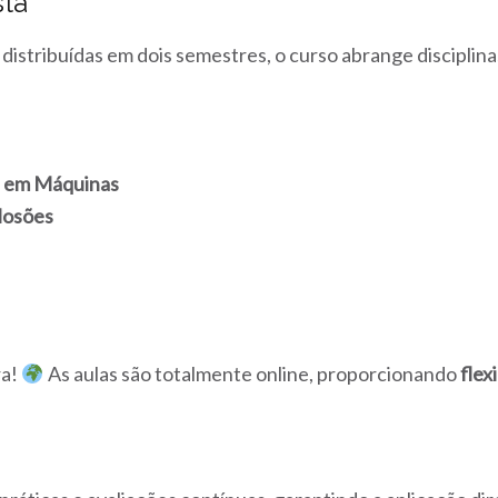
ta
distribuídas em dois semestres, o curso abrange disciplinas
s em Máquinas
losões
ra!
As aulas são totalmente online, proporcionando
flex