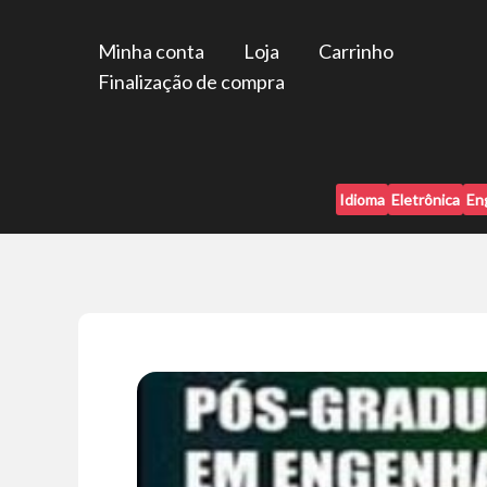
Ir
para
Minha conta
Loja
Carrinho
o
Finalização de compra
conteúdo
Idioma
Eletrônica
En