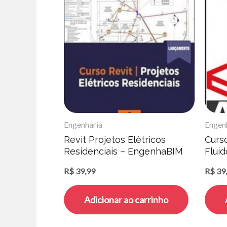
Engenharia
Engen
Revit Projetos Elétricos
Curs
Residenciais – EngenhaBIM
Fluid
ANSY
R$
39,99
R$
39
Adicionar ao carrinho