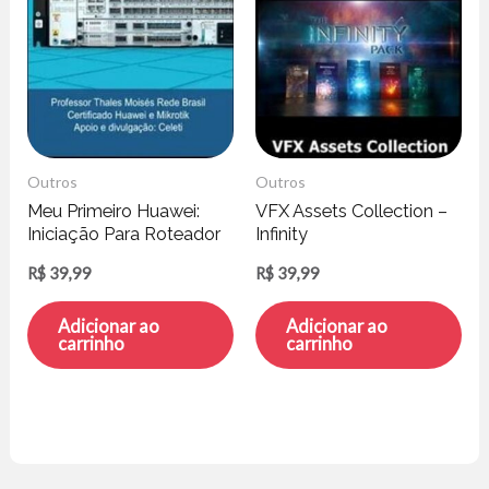
Outros
Outros
Meu Primeiro Huawei:
VFX Assets Collection –
Iniciação Para Roteador
Infinity
de Borda – Thales
R$
39,99
R$
39,99
Moisés
Adicionar ao
Adicionar ao
carrinho
carrinho