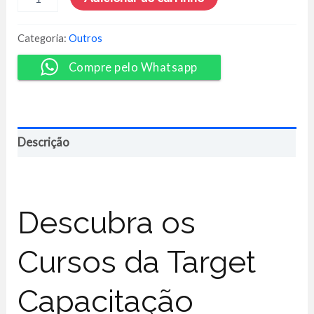
Master
Executivo
da
Categoria:
Outros
Construção
Civil
Compre pelo Whatsapp
-
Target
Treinamentos
quantidade
Descrição
Descubra os
Cursos da Target
Capacitação