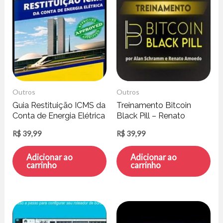
Outros
Outros
Guia Restituição ICMS da
Treinamento Bitcoin
Conta de Energia Elétrica
Black Pill – Renato
– Henrique Peratto
Amoedo e Alan
R$
39,99
R$
39,99
Schramm
Adicionar ao
Adicionar ao
carrinho
carrinho