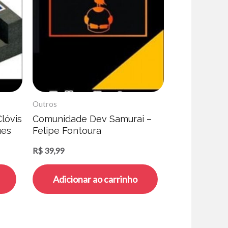
Outros
Clóvis
Comunidade Dev Samurai –
ues
Felipe Fontoura
R$
39,99
Adicionar ao carrinho