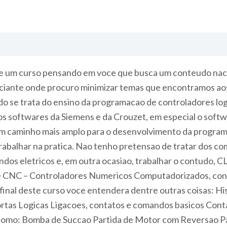
 um curso pensando em voce que busca um conteudo nacio
iciante onde procuro minimizar temas que encontramos aos m
o se trata do ensino da programacao de controladores logi
e os softwares da Siemens e da Crouzet, em especial o soft
um caminho mais amplo para o desenvolvimento da programa
abalhar na pratica. Nao tenho pretensao de tratar dos com
dos eletricos e, em outra ocasiao, trabalhar o contudo, C
de CNC – Controladores Numericos Computadorizados, cont
 final deste curso voce entendera dentre outras coisas: 
as Logicas Ligacoes, contatos e comandos basicos Conta
omo: Bomba de Succao Partida de Motor com Reversao P