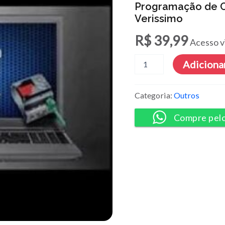
Programação de CL
Verissimo
R$
39,99
Acesso v
Programação
Adicionar
de
CLP
na
Categoria:
Outros
Prática
-
Compre pel
Carlos
A.
Verissimo
quantidade