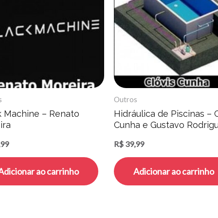
s
Outros
k Machine – Renato
Hidráulica de Piscinas – 
ira
Cunha e Gustavo Rodrig
,99
R$
39,99
Adicionar ao carrinho
Adicionar ao carrinho