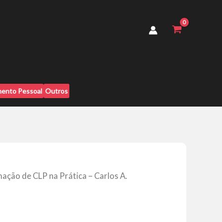
na
Prática
-
Carlos
A.
Verissimo
quantidade
ento Pessoal
Outros
ação de CLP na Prática – Carlos A.