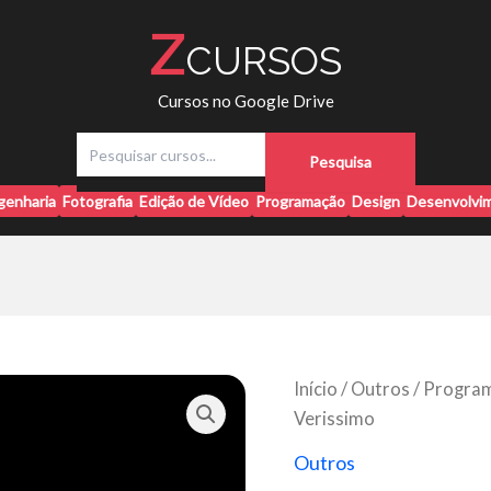
Z
CURSOS
Cursos no Google Drive
P
Pesquisa
e
s
genharia
Fotografia
Edição de Vídeo
Programação
Design
Desenvolvim
q
u
i
s
a
r
Início
/
Outros
/ Program
Verissimo
Outros