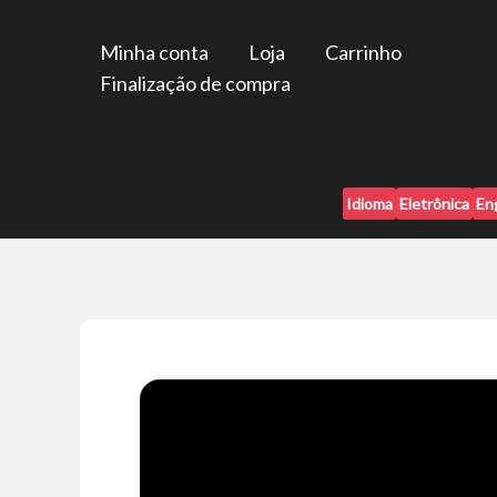
Ir
para
Minha conta
Loja
Carrinho
o
Finalização de compra
conteúdo
Idioma
Eletrônica
En