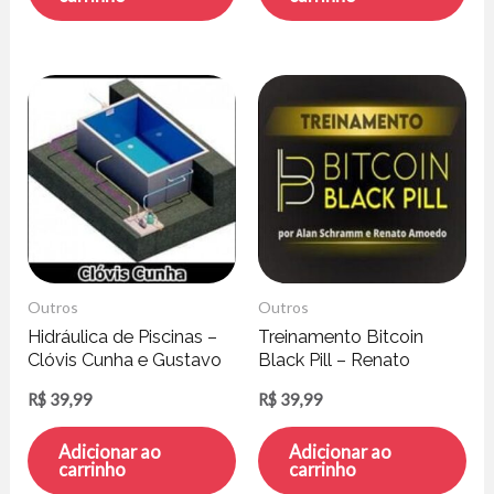
Outros
Outros
Hidráulica de Piscinas –
Treinamento Bitcoin
Clóvis Cunha e Gustavo
Black Pill – Renato
Rodrigues
Amoedo e Alan
R$
39,99
R$
39,99
Schramm
Adicionar ao
Adicionar ao
carrinho
carrinho