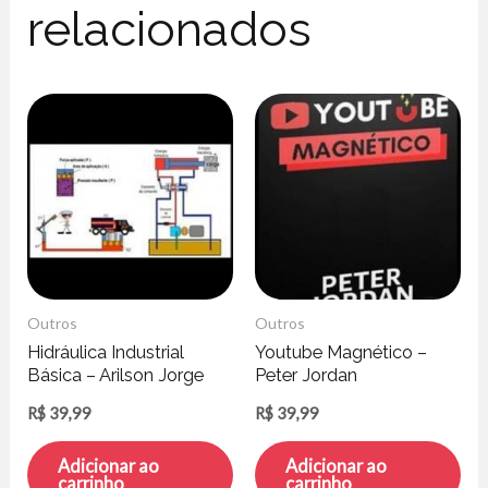
relacionados
Outros
Outros
Hidráulica Industrial
Youtube Magnético –
Básica – Arilson Jorge
Peter Jordan
Reis Silva
R$
39,99
R$
39,99
Adicionar ao
Adicionar ao
carrinho
carrinho