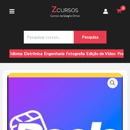
Ir
Ramon
Z
CURSOS
para
Campos
Main
Cursos no Google Drive
quantidade
o
conteúdo
Menu
P
Pesquisa
e
s
q
Idioma
Eletrônica
Engenharia
Fotografia
Edição de Vídeo
Progr
u
i
s
a
r