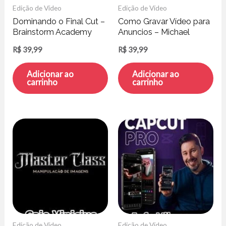
Edição de Vídeo
Edição de Vídeo
Dominando o Final Cut –
Como Gravar Vídeo para
Brainstorm Academy
Anuncios – Michael
Oliveira
R$
39,99
R$
39,99
Adicionar ao
Adicionar ao
carrinho
carrinho
Edição de Vídeo
Edição de Vídeo