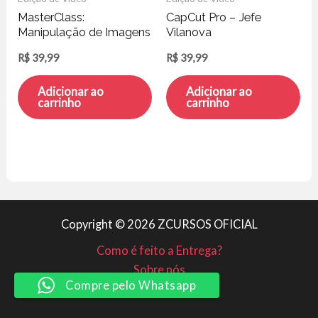
MasterClass:
CapCut Pro – Jefe
Manipulação de Imagens
Vilanova
– Caio Vinicius
R$
39,99
R$
39,99
Adicionar ao
Adicionar ao
carrinho
carrinho
Copyright © 2026 ZCURSOS OFICIAL
Como é feito a Entrega?
Sobre nós
Compre pelo Whatsapp
Minha conta