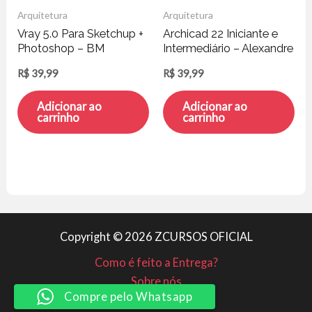
Arquitetura
Arquitetura
Vray 5.0 Para Sketchup +
Archicad 22 Iniciante e
Photoshop – BM
Intermediário – Alexandre
Maquetes
Gonçalves
R$
39,99
R$
39,99
Adicionar ao
Adicionar ao
carrinho
carrinho
Copyright © 2026 ZCURSOS OFICIAL
Como é feito a Entrega?
Sobre nós
Compre pelo Whatsapp
Minha conta