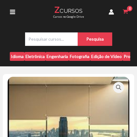
Ir
-
Z
CURSOS
para
Bárbara
Main
Cursos no Google Drive
Pavanello
o
quantidade
conteúdo
Menu
P
Pesquisa
e
s
q
Idioma
Eletrônica
Engenharia
Fotografia
Edição de Vídeo
Progr
u
i
s
a
r