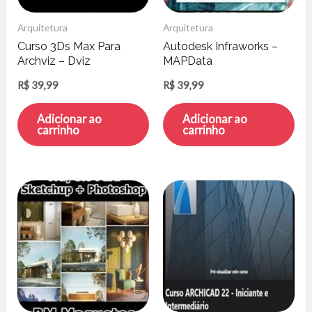
Arquitetura
Arquitetura
Curso 3Ds Max Para
Autodesk Infraworks –
Archviz – Dviz
MAPData
R$
39,99
R$
39,99
Adicionar ao
Adicionar ao
carrinho
carrinho