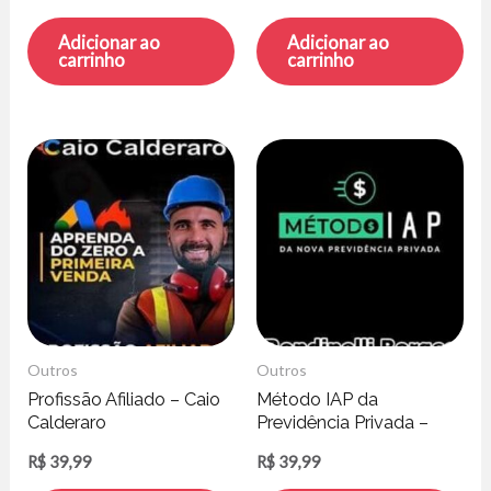
Adicionar ao
Adicionar ao
carrinho
carrinho
Outros
Outros
Profissão Afiliado – Caio
Método IAP da
Calderaro
Previdência Privada –
Rondinelli Borges
R$
39,99
R$
39,99