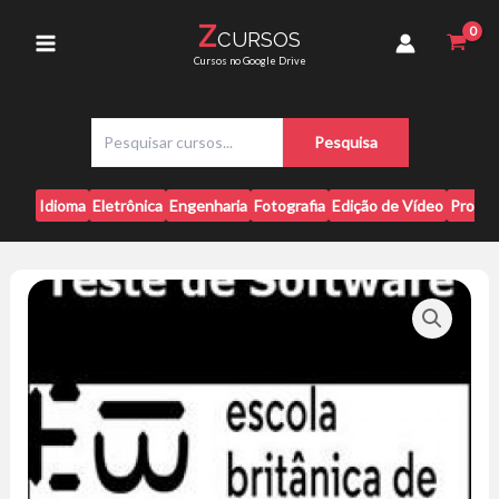
Ir
-
Z
CURSOS
para
EBAC
Main
Cursos no Google Drive
quantidade
o
conteúdo
Menu
P
Pesquisa
e
s
q
Idioma
Eletrônica
Engenharia
Fotografia
Edição de Vídeo
Progr
u
i
s
a
r