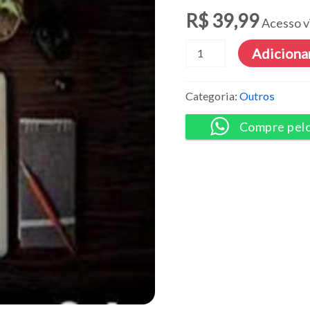
R$
39,99
Acesso v
Testes
Adicionar
Exploratórios
-
Francisco
Categoria:
Outros
Wagner
Costa
Compre pel
quantidade