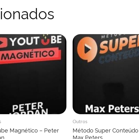
cionados
s
Outros
ube Magnético – Peter
Método Super Conteúdo
an
Max Peters