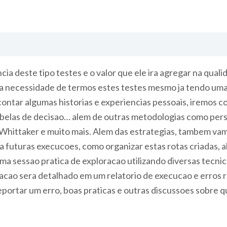
cia deste tipo testes e o valor que ele ira agregar na qua
e a necessidade de termos estes testes mesmo ja tendo um
contar algumas historias e experiencias pessoais, iremos 
 tabelas de decisao… alem de outras metodologias como per
 Whittaker e muito mais. Alem das estrategias, tambem vam
ra futuras execucoes, como organizar estas rotas criadas
uma sessao pratica de exploracao utilizando diversas tec
oracao sera detalhado em um relatorio de execucao e erros
portar um erro, boas praticas e outras discussoes sobre 