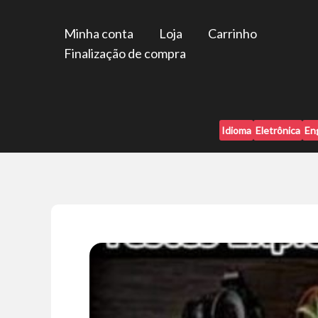
Ir
para
Minha conta
Loja
Carrinho
o
Finalização de compra
conteúdo
Idioma
Eletrônica
En