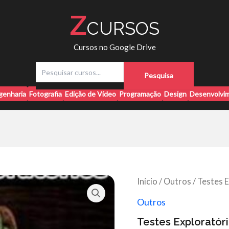
Z
CURSOS
Cursos no Google Drive
P
Pesquisa
e
s
genharia
Fotografia
Edição de Vídeo
Programação
Design
Desenvolvim
q
u
i
s
a
r
Início
/
Outros
/ Testes 
Outros
Testes Exploratór