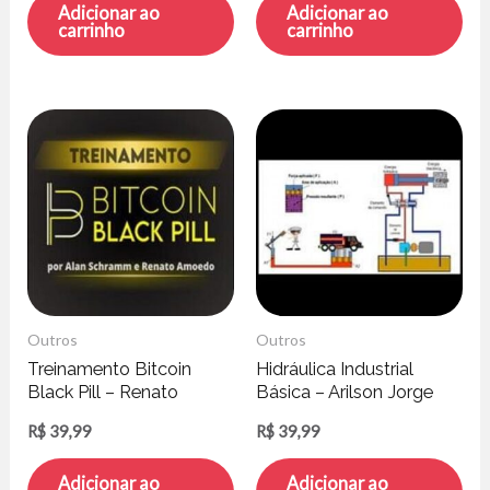
Adicionar ao
Adicionar ao
carrinho
carrinho
Outros
Outros
Treinamento Bitcoin
Hidráulica Industrial
Black Pill – Renato
Básica – Arilson Jorge
Amoedo e Alan
Reis Silva
R$
39,99
R$
39,99
Schramm
Adicionar ao
Adicionar ao