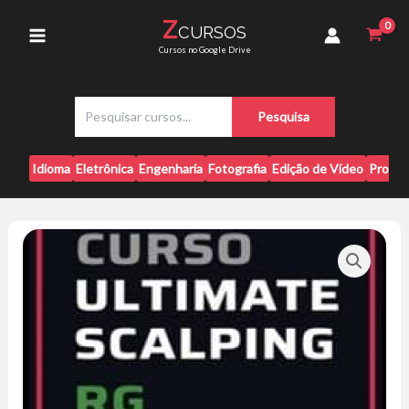
Ir
RG
Z
CURSOS
para
Trader
Main
Cursos no Google Drive
quantidade
o
conteúdo
Menu
P
Pesquisa
e
s
q
Idioma
Eletrônica
Engenharia
Fotografia
Edição de Vídeo
Progr
u
i
s
a
r