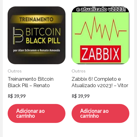
Outros
Outros
Treinamento Bitcoin
Zabbix 6! Completo e
Black Pill – Renato
Atualizado v2023! – Vitor
Amoedo e Alan
Mazuco
R$
39,99
R$
39,99
Schramm
Adicionar ao
Adicionar ao
carrinho
carrinho