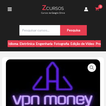
Ir
Jean
Z
CURSOS
para
Marcel
Main
Cursos no Google Drive
Rocha
o
quantidade
conteúdo
Menu
P
Pesquisa
e
s
q
Idioma
Eletrônica
Engenharia
Fotografia
Edição de Vídeo
Progr
u
i
s
a
r