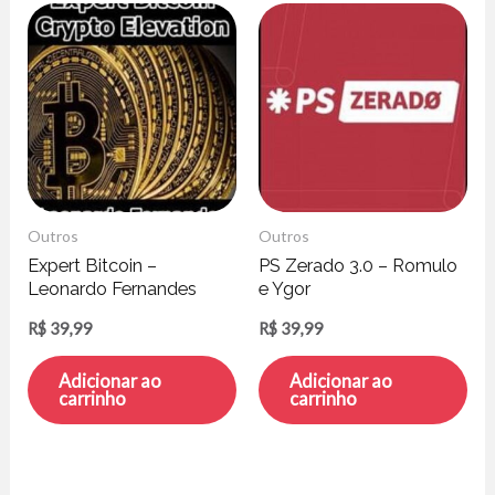
Outros
Outros
Expert Bitcoin –
PS Zerado 3.0 – Romulo
Leonardo Fernandes
e Ygor
R$
39,99
R$
39,99
Adicionar ao
Adicionar ao
carrinho
carrinho