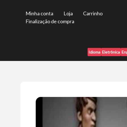
Ir
para
Minha conta
Loja
Carrinho
o
Finalização de compra
conteúdo
Idioma
Eletrônica
En