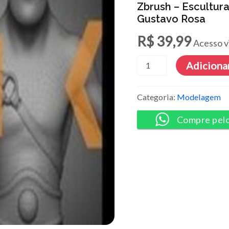
Zbrush – Escultura
Gustavo Rosa
R$
39,99
Acesso v
Zbrush
Adicionar
-
Escultura
Digital
Categoria:
Modelagem
de
Personagens
Compre pel
-
Gustavo
Rosa
quantidade