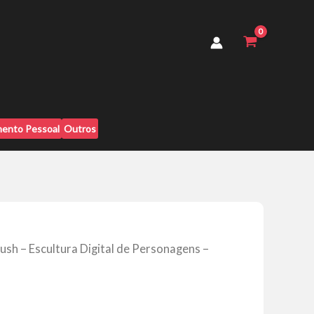
Digital
de
Personagens
-
Gustavo
Rosa
quantidade
ento Pessoal
Outros
ush – Escultura Digital de Personagens –