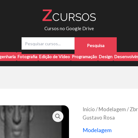
Z
CURSOS
Cursos no Google Drive
P
Pesquisa
e
s
genharia
Fotografia
Edição de Vídeo
Programação
Design
Desenvolvim
q
u
i
s
a
r
Início
/
Modelagem
/ Zbr
Gustavo Rosa
Modelagem