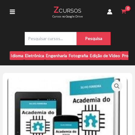
Ir
-
Z
CURSOS
para
Silvio
Main
Cursos no Google Drive
Ferreira
o
quantidade
conteúdo
Menu
P
Pesquisa
e
s
q
Idioma
Eletrônica
Engenharia
Fotografia
Edição de Vídeo
Progr
u
i
s
a
r