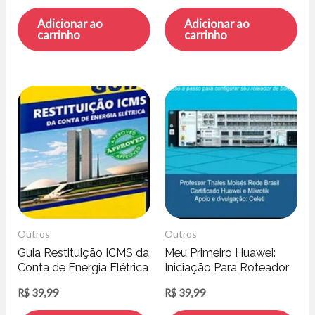
Adicionar ao
Adicionar ao
carrinho
carrinho
Outros
Outros
Guia Restituição ICMS da
Meu Primeiro Huawei:
Conta de Energia Elétrica
Iniciação Para Roteador
– Henrique Peratto
de Borda – Thales
R$
39,99
R$
39,99
Moisés