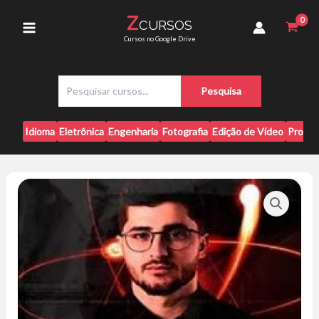
Ir
2024
Z
CURSOS
para
-
Main
Cursos no Google Drive
V4
o
Company
conteúdo
Menu
quantidade
P
Pesquisa
e
s
q
Idioma
Eletrônica
Engenharia
Fotografia
Edição de Vídeo
Progr
u
i
s
a
r