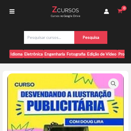
Ir
Publicitária
Z
CURSOS
para
-
Main
Cursos no Google Drive
Doug
o
Lira
conteúdo
Menu
quantidade
P
Pesquisa
e
s
q
Idioma
Eletrônica
Engenharia
Fotografia
Edição de Vídeo
Progr
u
i
s
a
r