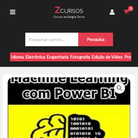
Ir
Power
Z
CURSOS
para
BI
Main
Cursos no Google Drive
-
o
Cainã
conteúdo
Menu
de
P
Souza
Pesquisa
e
quantidade
s
q
Idioma
Eletrônica
Engenharia
Fotografia
Edição de Vídeo
Progr
u
i
s
a
r