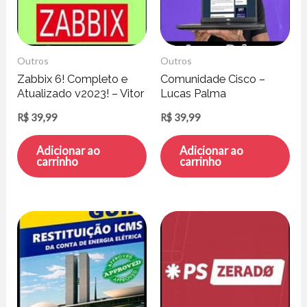
Outros
Outros
Zabbix 6! Completo e
Comunidade Cisco –
Atualizado v2023! – Vitor
Lucas Palma
Mazuco
R$
39,99
R$
39,99
Adicionar ao
Adicionar ao
carrinho
carrinho