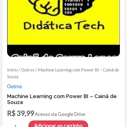
Início
/
Outros
/ Machine Learning com Power BI – Cainã de
Souza
Outros
Machine Learning com Power BI – Cainã de
Souza
R$
39,99
Acesso via Google Drive
Machine
Adicionar ao carrinho