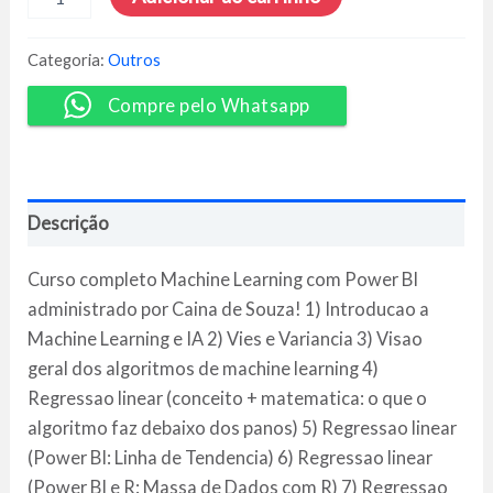
Learning
com
Power
Categoria:
Outros
BI
-
Compre pelo Whatsapp
Cainã
de
Souza
quantidade
Descrição
Curso completo Machine Learning com Power BI
administrado por Caina de Souza! 1) Introducao a
Machine Learning e IA 2) Vies e Variancia 3) Visao
geral dos algoritmos de machine learning 4)
Regressao linear (conceito + matematica: o que o
algoritmo faz debaixo dos panos) 5) Regressao linear
(Power BI: Linha de Tendencia) 6) Regressao linear
(Power BI e R: Massa de Dados com R) 7) Regressao