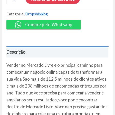
Livre
do
Zero
Categoria:
Dropshipping
3.0
-
Compre pelo Whatsapp
Bruno
de
Oliveira
quantidade
Descrição
Vender no Mercado Livre e o principal caminho para
comecar um negocio online capaz de transformar a
sua vida Sao mais de 112.5 milhoes de clientes ativos
e mais de 208 milhoes de encomendas entregues por
ano. Tudo que voce precisa para comecar a vender e
ampliar os seus resultados, voce pode encontrar
dentro do Mercado Livre. Voce nao precisa gastar rios
de dinheiro para criar uma estrutura propria e nem