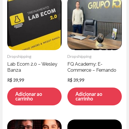
Dropshipping
Dropshipping
Lab Ecom 2.0 – Wesley
FQ Academy: E-
Banza
Commerce – Fernando
Quintas
R$
39,99
R$
39,99
Adicionar ao
Adicionar ao
carrinho
carrinho