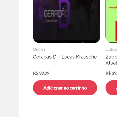
Outros
Outro
Geração D – Lucas Krausche
Zabb
Atual
Mazu
R$
39,99
R$
39
Adicionar ao carrinho