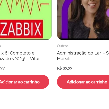
s
Outros
ix 6! Completo e
Administração do Lar – 
izado v2023! – Vitor
Marsili
co
,99
R$
39,99
Adicionar ao carrinho
Adicionar ao carrinho