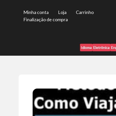
Ir
para
Minha conta
Loja
Carrinho
o
Finalização de compra
conteúdo
Idioma
Eletrônica
En