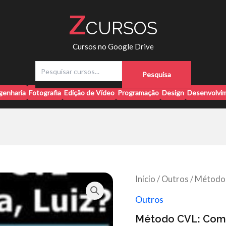
Z
CURSOS
Cursos no Google Drive
P
Pesquisa
e
s
genharia
Fotografia
Edição de Vídeo
Programação
Design
Desenvolvim
q
u
i
s
a
r
Início
/
Outros
/ Método 
Outros
Método CVL: Como 