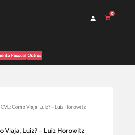
Viaja,
Luiz?
-
Luiz
Horowitz
quantidade
ento Pessoal
Outros
CVL: Como Viaja, Luiz? – Luiz Horowitz
Viaja, Luiz? – Luiz Horowitz