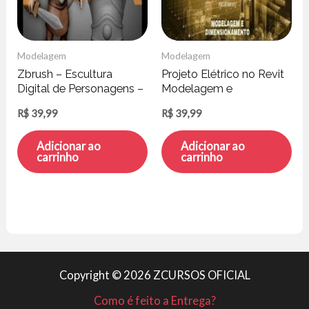
Modelagem
Modelagem
Zbrush – Escultura
Projeto Elétrico no Revit
Digital de Personagens –
Modelagem e
Gustavo Rosa
Dimensionamento –
R$
39,99
R$
39,99
Willian Alves de Oliveira
Adicionar ao
Adicionar ao
carrinho
carrinho
Copyright © 2026 ZCURSOS OFICIAL
Como é feito a Entrega?