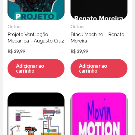
Outros
Outros
Projeto Ventilação
Black Machine – Renato
Mecânica – Augusto Cruz
Moreira
R$
39,99
R$
39,99
Adicionar ao
Adicionar ao
carrinho
carrinho