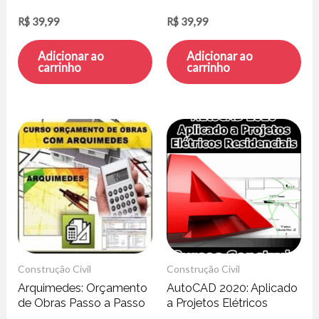
Endeduca
R$
39,99
R$
39,99
Adicionar ao
Adicionar ao
carrinho
carrinho
Construção Civil
Construção Civil
Arquimedes: Orçamento
AutoCAD 2020: Aplicado
de Obras Passo a Passo
a Projetos Elétricos
– Wander Leite
Residenciais de Baixa