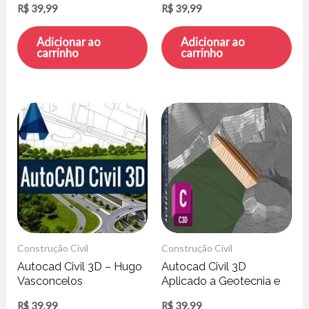
R$
39,99
R$
39,99
Tensão – Cursos
Construir
Adicionar ao
Adicionar ao
carrinho
carrinho
Construção Civil
Construção Civil
Autocad Civil 3D – Hugo
Autocad Civil 3D
Vasconcelos
Aplicado a Geotecnia e
Projetos de Barragem –
R$
39,99
R$
39,99