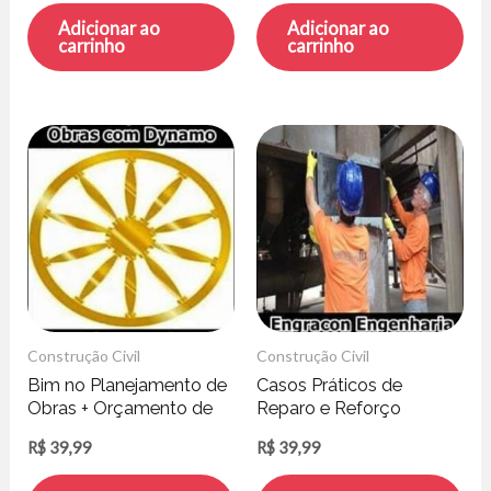
Adicionar ao
Adicionar ao
carrinho
carrinho
Construção Civil
Construção Civil
Bim no Planejamento de
Casos Práticos de
Obras + Orçamento de
Reparo e Reforço
Obras com Dynamo – Ari
Estrutural – Engracon
R$
39,99
R$
39,99
Monteiro
Engenharia de Estruturas