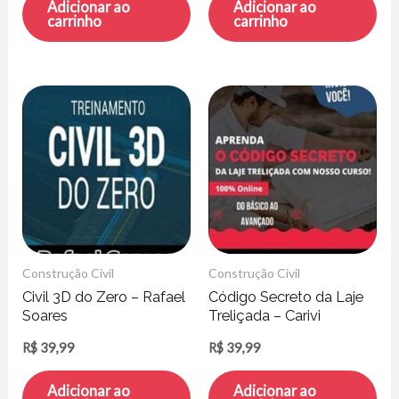
Adicionar ao
Adicionar ao
carrinho
carrinho
Construção Civil
Construção Civil
Civil 3D do Zero – Rafael
Código Secreto da Laje
Soares
Treliçada – Carivi
Empreendimentos
R$
39,99
R$
39,99
Adicionar ao
Adicionar ao