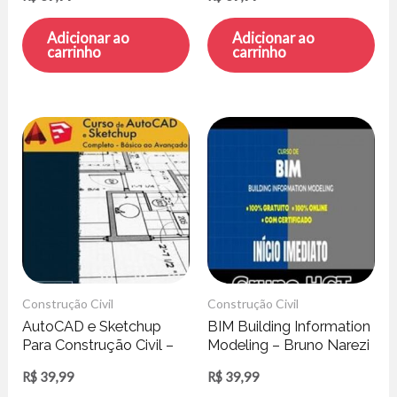
Didatum
Adicionar ao
Adicionar ao
carrinho
carrinho
Construção Civil
Construção Civil
AutoCAD e Sketchup
BIM Building Information
Para Construção Civil –
Modeling – Bruno Narezi
Leandro Amaral
R$
39,99
R$
39,99