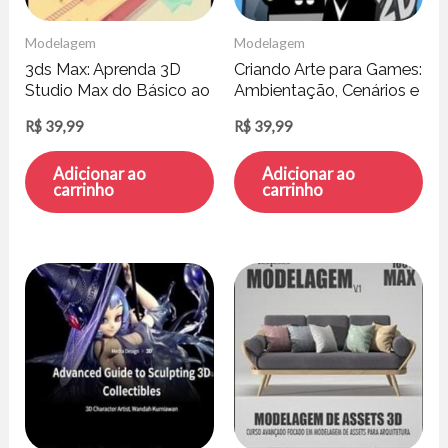
Modelagem
Modelagem
3ds Max: Aprenda 3D
Criando Arte para Games:
Studio Max do Básico ao
Ambientação, Cenários e
Avançado – Paulo
Personagens
R$
39,99
R$
39,99
Andrade
Adicionar ao
Adicionar ao
carrinho
carrinho