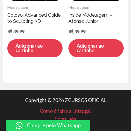
Modelagem
Modelagem
Coloso: Advanced Guide
Inside Modelagem –
to Sculpting 3D
Afonso Junior
Collectibles – Wandah
R$
39,99
R$
39,99
Kurniawan
Adicionar ao
Adicionar ao
carrinho
carrinho
Copyright © 2026 ZCURSOS OFICIAL
Como é feito a Entrega?
Sobre nós
Compre pelo Whatsapp
Minha conta